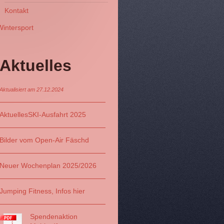
Kontakt
Wintersport
Aktuelles
Aktualisiert am 27.12.2024
Aktuelles
SKI-Ausfahrt 2025
Bilder vom Open-Air Fäschd
Neuer Wochenplan 202
5/2026
Jumping Fitness, Infos hier
Spendenaktion