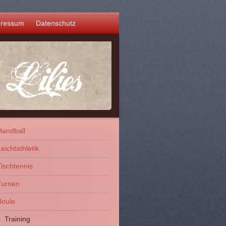
pressum
Datenschutz
Handball
eichtathletik
Tischtennis
Turnen
Boule
Training